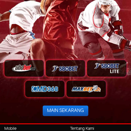
MAIN SEKARANG
Mobile
Tentang Kami