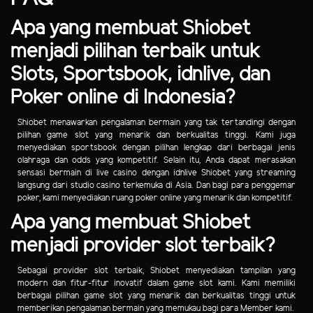
Apa yang membuat Shiobet
menjadi pilihan terbaik untuk
Slots, Sportsbook, idnlive, dan
Poker online di Indonesia?
Shiobet menawarkan pengalaman bermain yang tak tertandingi dengan
pilihan game slot yang menarik dan berkualitas tinggi. Kami juga
menyediakan sportsbook dengan pilihan lengkap dari berbagai jenis
olahraga dan odds yang kompetitif. Selain itu, Anda dapat merasakan
sensasi bermain di live casino dengan idnlive Shiobet yang streaming
langsung dari studio casino terkemuka di Asia. Dan bagi para penggemar
poker, kami menyediakan ruang poker online yang menarik dan kompetitif.
Apa yang membuat Shiobet
menjadi provider slot terbaik?
Sebagai provider slot terbaik, Shiobet menyediakan tampilan yang
modern dan fitur-fitur inovatif dalam game slot kami. Kami memiliki
berbagai pilihan game slot yang menarik dan berkualitas tinggi untuk
memberikan pengalaman bermain yang memukau bagi para Member kami.