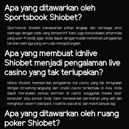
Apa yang ditawarkan oleh
Sportsbook Shiobet?
Sportsbook Shiobet menawarkan pilihan lengkap dari berbagai jenis
olahraga dengan odds yang kompetitif. Kami juga menyediakan antarmuka
yang user-friendly agar Anda dapat dengan mudah menikmati pengalaman
taruhan olahraga yang seru dan menguntungkan.
Apa yang membuat idnlive
Shiobet menjadi pengalaman live
casino yang tak terlupakan?
idnlive Shiobet memberikan pengalaman live casino yang tak terlupakan
dengan streaming langsung dari studio casino terkemuka di Asia. Anda
dapat merasakan sensasi bermain di casino sungguhan melalui layar
komputer atau ponsel Anda. Kami menawarkan permainan yang adil dan
menghibur seperti blackjack, roulette, baccarat, dan masih banyak lagi.
Apa yang ditawarkan oleh ruang
poker Shiobet?