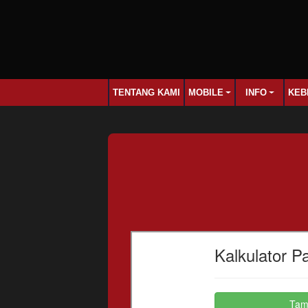
TENTANG KAMI
MOBILE
INFO
KEB