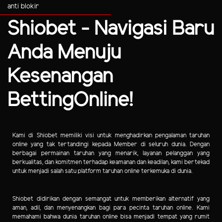
anti blokir
Shiobet - Navigasi Baru
Anda Menuju
Kesenangan
BettingOnline!
Kami di Shiobet memiliki visi untuk menghadirkan pengalaman taruhan
online yang tak tertandingi kepada Member di seluruh dunia. Dengan
berbagai permainan taruhan yang menarik, layanan pelanggan yang
berkualitas, dan komitmen terhadap keamanan dan keadilan, kami bertekad
untuk menjadi salah satu platform taruhan online terkemuka di dunia.
Shiobet didirikan dengan semangat untuk memberikan alternatif yang
aman, adil, dan menyenangkan bagi para pecinta taruhan online. Kami
memahami bahwa dunia taruhan online bisa menjadi tempat yang rumit