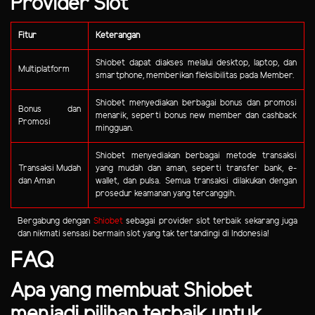
Provider Slot
Fitur
Keterangan
Shiobet dapat diakses melalui desktop, laptop, dan
Multiplatform
smartphone, memberikan fleksibilitas pada Member.
Shiobet menyediakan berbagai bonus dan promosi
Bonus dan
menarik, seperti bonus new member dan cashback
Promosi
mingguan.
Shiobet menyediakan berbagai metode transaksi
Transaksi Mudah
yang mudah dan aman, seperti transfer bank, e-
dan Aman
wallet, dan pulsa. Semua transaksi dilakukan dengan
prosedur keamanan yang tercanggih.
Bergabung dengan
Shiobet
sebagai provider slot terbaik sekarang juga
dan nikmati sensasi bermain slot yang tak tertandingi di Indonesia!
FAQ
Apa yang membuat Shiobet
menjadi pilihan terbaik untuk