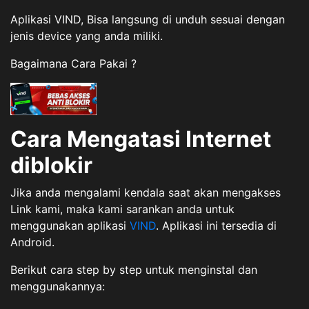
Aplikasi VIND, Bisa langsung di unduh sesuai dengan
jenis device yang anda miliki.
Bagaimana Cara Pakai ?
Cara Mengatasi Internet
diblokir
Jika anda mengalami kendala saat akan mengakses
Link kami, maka kami sarankan anda untuk
menggunakan aplikasi
VIND
. Aplikasi ini tersedia di
Android.
Berikut cara step by step untuk menginstal dan
menggunakannya: