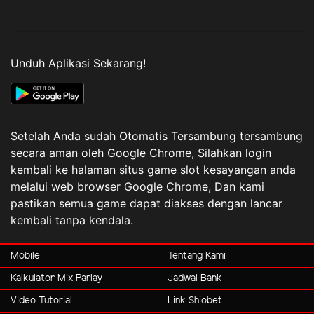
Unduh Aplikasi Sekarang!
Setelah Anda sudah Otomatis Tersambung tersambung
secara aman oleh Google Chrome, Silahkan login
kembali ke halaman situs game slot kesayangan anda
melalui web browser Google Chrome, Dan kami
pastikan semua game dapat diakses dengan lancar
kembali tanpa kendala.
Mobile
Tentang Kami
Kalkulator Mix Parlay
Jadwal Bank
Video Tutorial
Link Shiobet