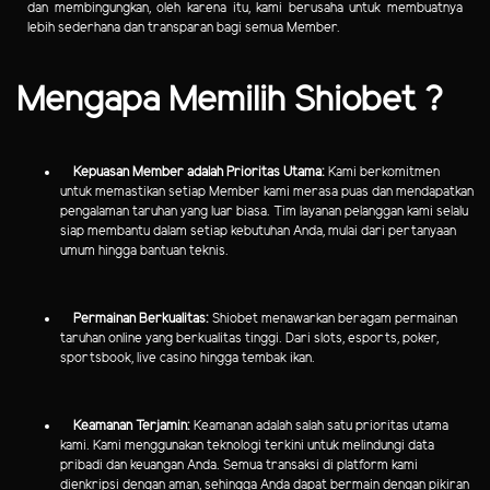
dan membingungkan, oleh karena itu, kami berusaha untuk membuatnya
lebih sederhana dan transparan bagi semua Member.
Mengapa Memilih Shiobet ?
Kepuasan Member adalah Prioritas Utama:
Kami berkomitmen
untuk memastikan setiap Member kami merasa puas dan mendapatkan
pengalaman taruhan yang luar biasa. Tim layanan pelanggan kami selalu
siap membantu dalam setiap kebutuhan Anda, mulai dari pertanyaan
umum hingga bantuan teknis.
Permainan Berkualitas:
Shiobet menawarkan beragam permainan
taruhan online yang berkualitas tinggi. Dari slots, esports, poker,
sportsbook, live casino hingga tembak ikan.
Keamanan Terjamin:
Keamanan adalah salah satu prioritas utama
kami. Kami menggunakan teknologi terkini untuk melindungi data
pribadi dan keuangan Anda. Semua transaksi di platform kami
dienkripsi dengan aman, sehingga Anda dapat bermain dengan pikiran