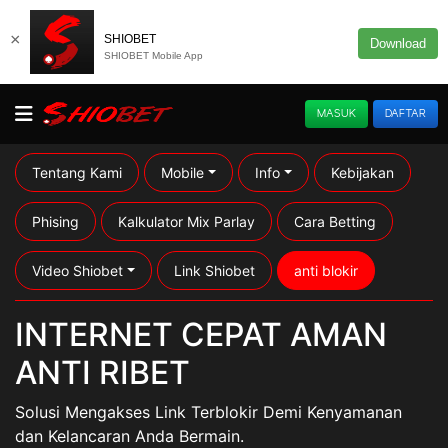
×
SHIOBET
Download
SHIOBET Mobile App
MASUK
DAFTAR
Tentang Kami
Mobile
Info
Kebijakan
Phising
Kalkulator Mix Parlay
Cara Betting
Video Shiobet
Link Shiobet
anti blokir
INTERNET CEPAT AMAN
ANTI RIBET
Solusi Mengakses Link Terblokir Demi Kenyamanan
dan Kelancaran Anda Bermain.