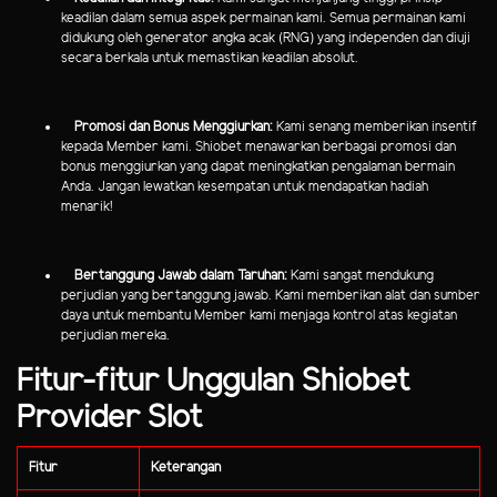
keadilan dalam semua aspek permainan kami. Semua permainan kami
didukung oleh generator angka acak (RNG) yang independen dan diuji
secara berkala untuk memastikan keadilan absolut.
Promosi dan Bonus Menggiurkan:
Kami senang memberikan insentif
kepada Member kami. Shiobet menawarkan berbagai promosi dan
bonus menggiurkan yang dapat meningkatkan pengalaman bermain
Anda. Jangan lewatkan kesempatan untuk mendapatkan hadiah
menarik!
Bertanggung Jawab dalam Taruhan:
Kami sangat mendukung
perjudian yang bertanggung jawab. Kami memberikan alat dan sumber
daya untuk membantu Member kami menjaga kontrol atas kegiatan
perjudian mereka.
Fitur-fitur Unggulan Shiobet
Provider Slot
Fitur
Keterangan