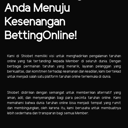
Anda Menuju
Kesenangan
BettingOnline!
Kami di Shiobet memiliki visi untuk menghadirkan pengalaman taruhan
online yang tak tertandingi kepada Member di seluruh dunia. Dengan
berbagai permainan taruhan yang menarik, layanan pelanggan yang
berkualitas, dan komitmen terhadap keamanan dan keadilan, kami bertekad
untuk menjadi salah satu platform taruhan online terkemuka di dunia.
Shiobet didirikan dengan semangat untuk memberikan alternatif yang
aman, adil, dan menyenangkan bagi para pecinta taruhan online. Kami
memahami bahwa dunia taruhan online bisa menjadi tempat yang rumit
dan membingungkan, oleh karena itu, kami berusaha untuk membuatnya
lebih sederhana dan transparan bagi semua Member.