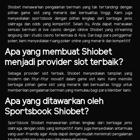
Shiobet menawarkan pengalaman bermain yang tak tertandingi dengan
pilihan game slot yang menarik dan berkualitas tinggi. Kami juga
menyediakan sportsbook dengan pilihan lengkap dari berbagai jenis
olahraga dan odds yang kompetitif. Selain itu, Anda dapat merasakan
sensasi bermain di live casino dengan idnlive Shiobet yang streaming
langsung dari studio casino terkemuka di Asia. Dan bagi para penggemar
poker, kami menyediakan ruang poker online yang menarik dan kompetitif.
Apa yang membuat Shiobet
menjadi provider slot terbaik?
Sebagai provider slot terbaik, Shiobet menyediakan tampilan yang
modern dan fitur-fitur inovatif dalam game slot kami. Kami memiliki
berbagai pilihan game slot yang menarik dan berkualitas tinggi untuk
memberikan pengalaman bermain yang memukau bagi para Member kami.
Apa yang ditawarkan oleh
Sportsbook Shiobet?
Sportsbook Shiobet menawarkan pilihan lengkap dari berbagai jenis
olahraga dengan odds yang kompetitif. Kami juga menyediakan antarmuka
yang user-friendly agar Anda dapat dengan mudah menikmati pengalaman
taruhan olahraga yang seru dan menguntungkan.