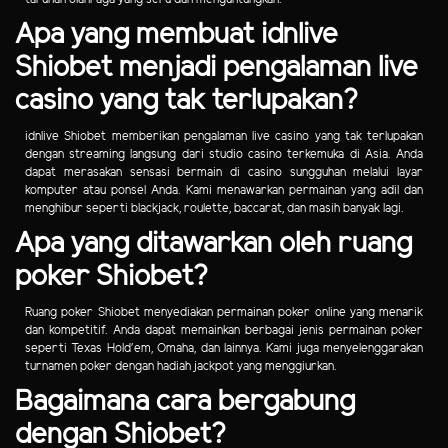
Apa yang membuat idnlive
Shiobet menjadi pengalaman live
casino yang tak terlupakan?
idnlive Shiobet memberikan pengalaman live casino yang tak terlupakan
dengan streaming langsung dari studio casino terkemuka di Asia. Anda
dapat merasakan sensasi bermain di casino sungguhan melalui layar
komputer atau ponsel Anda. Kami menawarkan permainan yang adil dan
menghibur seperti blackjack, roulette, baccarat, dan masih banyak lagi.
Apa yang ditawarkan oleh ruang
poker Shiobet?
Ruang poker Shiobet menyediakan permainan poker online yang menarik
dan kompetitif. Anda dapat memainkan berbagai jenis permainan poker
seperti Texas Hold'em, Omaha, dan lainnya. Kami juga menyelenggarakan
turnamen poker dengan hadiah jackpot yang menggiurkan.
Bagaimana cara bergabung
dengan Shiobet?