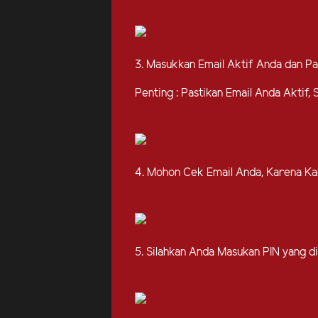
3. Masukkan Email Aktif Anda dan Pa
Penting : Pastikan Email Anda Aktif
4. Mohon Cek Email Anda, Karena Ka
5. Silahkan Anda Masukan PIN yang d