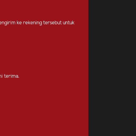
mengirim ke rekening tersebut untuk
i terima.