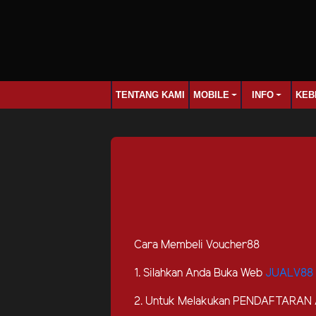
TENTANG KAMI
MOBILE
INFO
KEB
Cara Membeli Voucher88
1. Silahkan Anda Buka Web
JUALV88
2. Untuk Melakukan PENDAFTARAN At