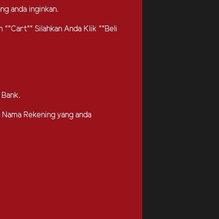
ng anda inginkan.
""Cart"" Silahkan Anda Klik ""Beli
 Bank.
i Nama Rekening yang anda