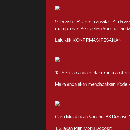
9. Di akhir Proses transaksi, Anda 
memproses Pembelian Voucher anda
Lalu klik KONFIRMASI PESANAN.
10. Setelah anda melakukan transfer 
Maka anda akan mendapatkan Kode Vou
Cara Melakukan Voucher88 Deposit 
1. Silakan Pilih Menu Deposit