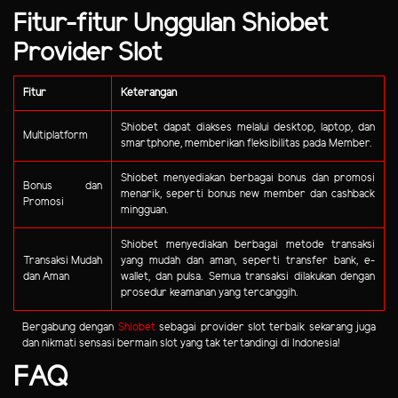
Fitur-fitur Unggulan Shiobet
Provider Slot
Fitur
Keterangan
Shiobet dapat diakses melalui desktop, laptop, dan
Multiplatform
smartphone, memberikan fleksibilitas pada Member.
Shiobet menyediakan berbagai bonus dan promosi
Bonus dan
menarik, seperti bonus new member dan cashback
Promosi
mingguan.
Shiobet menyediakan berbagai metode transaksi
Transaksi Mudah
yang mudah dan aman, seperti transfer bank, e-
dan Aman
wallet, dan pulsa. Semua transaksi dilakukan dengan
prosedur keamanan yang tercanggih.
Bergabung dengan
Shiobet
sebagai provider slot terbaik sekarang juga
dan nikmati sensasi bermain slot yang tak tertandingi di Indonesia!
FAQ