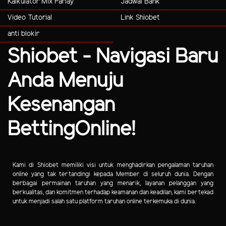
Kalkulator Mix Parlay
Jadwal Bank
Video Tutorial
Link Shiobet
anti blokir
Shiobet - Navigasi Baru
Anda Menuju
Kesenangan
BettingOnline!
Kami di Shiobet memiliki visi untuk menghadirkan pengalaman taruhan
online yang tak tertandingi kepada Member di seluruh dunia. Dengan
berbagai permainan taruhan yang menarik, layanan pelanggan yang
berkualitas, dan komitmen terhadap keamanan dan keadilan, kami bertekad
untuk menjadi salah satu platform taruhan online terkemuka di dunia.