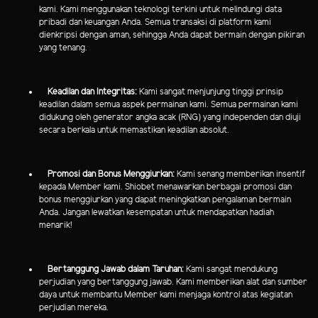
kami. Kami menggunakan teknologi terkini untuk melindungi data
pribadi dan keuangan Anda. Semua transaksi di platform kami
dienkripsi dengan aman, sehingga Anda dapat bermain dengan pikiran
yang tenang.
Keadilan dan Integritas:
Kami sangat menjunjung tinggi prinsip
keadilan dalam semua aspek permainan kami. Semua permainan kami
didukung oleh generator angka acak (RNG) yang independen dan diuji
secara berkala untuk memastikan keadilan absolut.
Promosi dan Bonus Menggiurkan:
Kami senang memberikan insentif
kepada Member kami. Shiobet menawarkan berbagai promosi dan
bonus menggiurkan yang dapat meningkatkan pengalaman bermain
Anda. Jangan lewatkan kesempatan untuk mendapatkan hadiah
menarik!
Bertanggung Jawab dalam Taruhan:
Kami sangat mendukung
perjudian yang bertanggung jawab. Kami memberikan alat dan sumber
daya untuk membantu Member kami menjaga kontrol atas kegiatan
perjudian mereka.