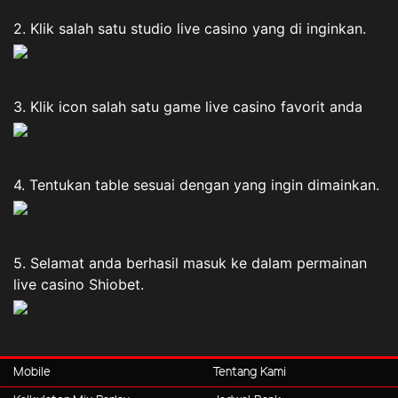
2. Klik salah satu studio live casino yang di inginkan.
3. Klik icon salah satu game live casino favorit anda
4. Tentukan table sesuai dengan yang ingin dimainkan.
5. Selamat anda berhasil masuk ke dalam permainan
live casino Shiobet.
Mobile
Tentang Kami