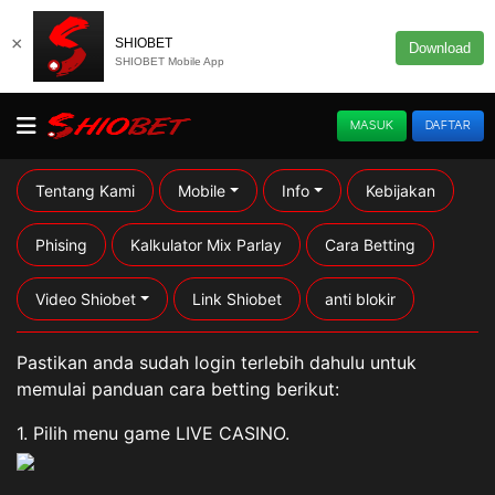
×
SHIOBET
Download
SHIOBET Mobile App
MASUK
DAFTAR
Tentang Kami
Mobile
Info
Kebijakan
Phising
Kalkulator Mix Parlay
Cara Betting
Video Shiobet
Link Shiobet
anti blokir
Pastikan anda sudah login terlebih dahulu untuk
memulai panduan cara betting berikut:
1. Pilih menu game LIVE CASINO.